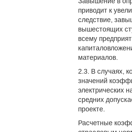
Завышение в опр
приводит к увел
следствие, завы
вышестоящих сту
всему предприят
капиталовложени
материалов.
2.3. В случаях,
значений коэффи
электрических на
средних допуска
проекте.
Расчетные коэфф