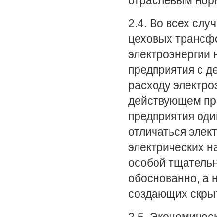
отраслевым нор
2.4. Во всех слу
цеховых трансфо
электроэнергии 
предприятия с д
расходу электро
действующем пре
предприятия оди
отличаться элек
электрических н
особой тщатель
обоснованно, а 
создающих скры
2.5. Экономичес