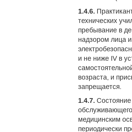
1.4.6.
Практикант
технических учи
пребывание в де
надзором лица и
электробезопасн
и не ниже IV в 
самостоятельной
возраста, и при
запрещается.
1.4.7.
Состояние 
обслуживающего
медицинским осв
периодически пр