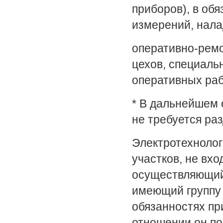
приборов), в об
измерений, налад
оперативно-ремо
цехов, специаль
оперативных раб
* В дальнейшем 
не требуется ра
Электротехнолог
участков, не вх
осуществляющий 
имеющий группу п
обязанностях пр
отношении он по